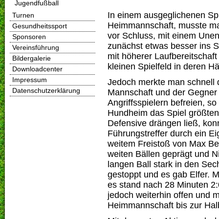
Jugendfußball
In einem ausgeglichenen Spi
Turnen
Heimmannschaft, musste man
Gesundheitssport
vor Schluss, mit einem Une
Sponsoren
zunächst etwas besser ins S
Vereinsführung
mit höherer Laufbereitschaf
Bildergalerie
kleinen Spielfeld in deren H
Downloadcenter
Impressum
Jedoch merkte man schnell di
Datenschutzerklärung
Mannschaft und der Gegner k
Angriffsspielern befreien, 
Hundheim das Spiel größtent
Defensive drängen ließ, kon
Führungstreffer durch ein E
weitem Freistoß von Max Bei
weiten Bällen geprägt und N
langen Ball stark in den Sec
gestoppt und es gab Elfer. 
es stand nach 28 Minuten 2:
jedoch weiterhin offen und 
Heimmannschaft bis zur Halbz