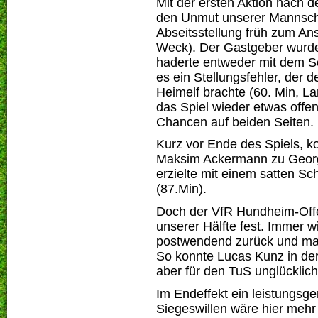
Mit der ersten Aktion nach 
den Unmut unserer Mannschaf
Abseitsstellung früh zum Ans
Weck). Der Gastgeber wurde
haderte entweder mit dem Sc
es ein Stellungsfehler, der d
Heimelf brachte (60. Min, L
das Spiel wieder etwas offe
Chancen auf beiden Seiten.
Kurz vor Ende des Spiels, k
Maksim Ackermann zu Georg 
erzielte mit einem satten Sc
(87.Min).
Doch der VfR Hundheim-Offen
unserer Hälfte fest. Immer 
postwendend zurück und man
So konnte Lucas Kunz in de
aber für den TuS unglücklic
Im Endeffekt ein leistungsg
Siegeswillen wäre hier meh