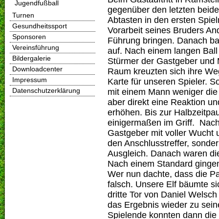
Jugendfußball
gegenüber den letzten beide
Turnen
Abtasten in den ersten Spie
Gesundheitssport
Vorarbeit seines Bruders An
Sponsoren
Führung bringen. Danach ba
Vereinsführung
auf. Nach einem langen Bal
Bildergalerie
Stürmer der Gastgeber und 
Downloadcenter
Raum kreuzten sich ihre Weg
Impressum
Karte für unseren Spieler. 
Datenschutzerklärung
mit einem Mann weniger die
aber direkt eine Reaktion u
erhöhen. Bis zur Halbzeitpa
einigermaßen im Griff. Nac
Gastgeber mit voller Wucht u
den Anschlusstreffer, sonde
Ausgleich. Danach waren di
Nach einem Standard gingen 
Wer nun dachte, dass die Pa
falsch. Unsere Elf bäumte s
dritte Tor von Daniel Welsc
das Ergebnis wieder zu sein
Spielende konnten dann die